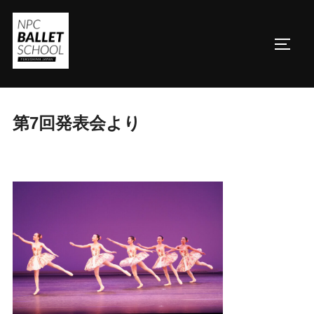
コ
ン
サイド
テ
ン
ツ
へ
第7回発表会より
ス
キ
ッ
プ