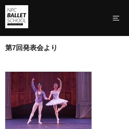
コ
ン
サイド
テ
ン
ツ
へ
第7回発表会より
ス
キ
ッ
プ