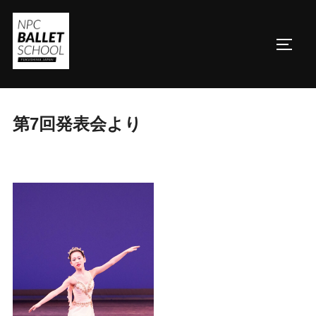
コ
ン
サイド
テ
ン
ツ
へ
第7回発表会より
ス
キ
ッ
プ